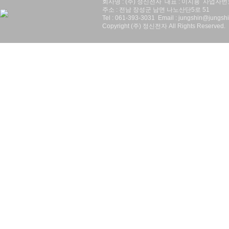
회사명 : (주) 정신전자 대표 : 이지용 사업자번호 :
주소 : 전남 장성군 남면 나노산단5로 51
Tel : 061-393-3031 Email : jungshin@jungshi
Copyright (주) 정신전자 All Rights Reserved