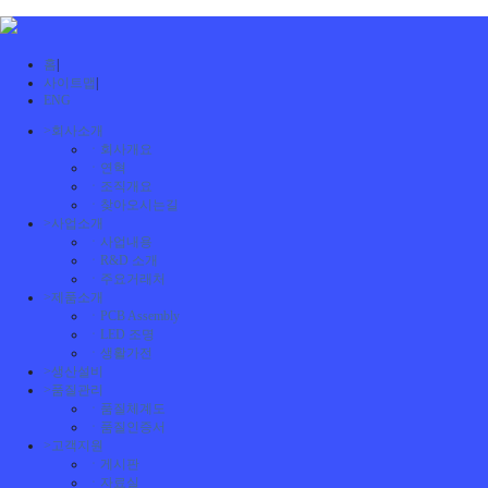
홈
|
사이트맵
|
ENG
>
회사소개
ㆍ
회사개요
ㆍ
연혁
ㆍ
조직개요
ㆍ
찾아오시는길
>
사업소개
ㆍ
사업내용
ㆍ
R&D 소개
ㆍ
주요거래처
>
제품소개
ㆍ
PCB Assembly
ㆍ
LED 조명
ㆍ
생활가전
>
생산설비
>
품질관리
ㆍ
품질체계도
ㆍ
품질인증서
>
고객지원
ㆍ
게시판
ㆍ
자료실