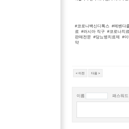
#코로나백신디톡스
#메벤다
료
#러시아 직구
#코로나치
판매전문
#당뇨병치료제
#
약
< 이전
다음 >
이름
패스워