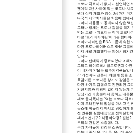
코로나 치료제가 없다고 선언하던 
팬데믹 2년 사이에 먹는 코로나 치
원래 신약 개발과 임상 3상까지 거치
다국적 제약회사들은 처음에 렘데시
그러니 내용물도 공개되지 않은 백
그러나 항체는 코로나 감염을 막지 
먹는 코로나 치료제는 이미 코로나가
바로 "트리아자비린"이라는 항바이
트리아자비린은 RNA 그룹에 속한
다만 코로나바이러스도 RNA 그룹
이제 새로 개발했다는 임상시험기간이
입니다.
그러나 팬데믹이 종료되었다고 해도
그리고 하이드록시클로로퀸과 아연도
이 네가지 약물은 필수의약품들입니
각 가정마다 진통제, 해열제 등을 
독감이든 코로나든 상기도 감염은 
다만 하기도 감염으로 전환되면 그
기관지염과 폐렴에 걸리지 않는게 
임상기간이 충분하지 못하고 내용물도
새로 출시했다는 "먹는 코로나 치료
이미 오래전부터 임상을 마치고 인
뉴스에 휘둘리지 마시고 냉철하게 
전 인류를 실험대상으로 생체실험하
세계보건기구? 식품의약청? 질본?
우리의 건강은 소중합니다.
우리 자녀들의 건강은 소중합니다.
하늘이 주신 우리의 몸, 우리의 부