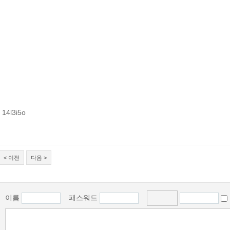
14l3i5o
< 이전
다음 >
이름
패스워드