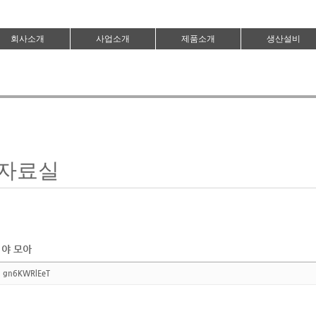
회사소개
사업소개
제품소개
생산설비
자료실
야 모아
gn6KWRlEeT