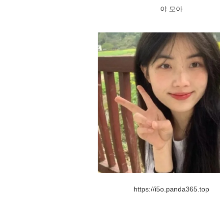
야 모아
https://i5o.panda365.top