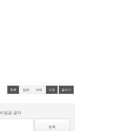
목록
답변
삭제
수정
글쓰기
비밀글
글자