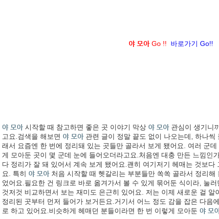
야 모아
Go !!
바로가기 Go!!
야 모아
시작할 때 참고하면 좋은 곳 이야기 막상
야 모아
관심이 생기니까
고요.검색을 해보면
야 모아
관련 글이 정말 끝도 없이 나오는데, 하나씩
래서 요즘엔 한 번에 정리돼 있는 곳들만 골라서 보게 됐어요. 여러 군
게 모아둔 곳이 몇 군데 눈에 들어오더라고요.처음엔 대충 만든 느낌인
다 정리가 잘 돼 있어서 계속 보게 됐어요.괜히 여기저기 헤매는 것보다
요. 특히
야 모아
처음 시작할 때 헷갈리는 부분들만 쏙쏙 골라서 정리해 
었어요.필요한 건 링크로 바로 옮겨가서 볼 수 있게 묶어둔 식이라, 눌
것저것 비교하면서 보는 재미도 은근히 있어요. 저는 이제 새로운 걸 알
정리된 곳부터 먼저 들어가 보거든요.거기서 어느 정도 감을 잡은 다음에
로 하고 있어요.비슷하게 헤매던 분들이라면 한 번 이렇게 모아둔
야 모