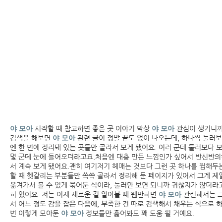
야 모아
시작할 때 참고하면 좋은 곳 이야기 막상
야 모아
관심이 생기니까
검색을 해보면
야 모아
관련 글이 정말 끝도 없이 나오는데, 하나씩 눌러
엔 한 번에 정리돼 있는 곳들만 골라서 보게 됐어요. 여러 군데 둘러보다 
몇 군데 눈에 들어오더라고요.처음엔 대충 만든 느낌인가 싶어서 반신반의
서 계속 보게 됐어요.괜히 여기저기 헤매는 것보다 그런 곳 하나를 찜해두
할 때 헷갈리는 부분들만 쏙쏙 골라서 정리해 둔 페이지가 있어서 그게 제
옮겨가서 볼 수 있게 묶어둔 식이라, 눌러만 보면 되니까 귀찮지가 않더
히 있어요. 저는 이제 새로운 걸 알아볼 때 웬만하면
야 모아
관련해서는 그
서 어느 정도 감을 잡은 다음에, 부족한 건 따로 검색해서 채우는 식으로
번 이렇게 모아둔
야 모아
정보들만 훑어봐도 꽤 도움 될 거예요.