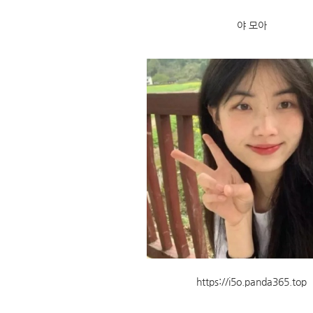
야 모아
https://i5o.panda365.top