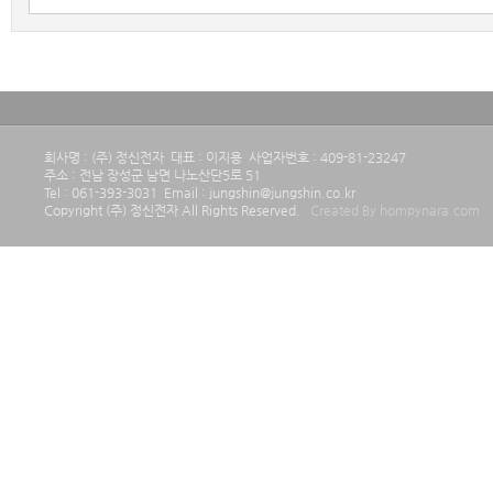
회사명 : (주) 정신전자 대표 : 이지용 사업자번호 : 409-81-23247
주소 : 전남 장성군 남면 나노산단5로 51
Tel : 061-393-3031 Email : jungshin@jungshin.co.kr
Copyright (주) 정신전자 All Rights Reserved.
Created By hompynara.com