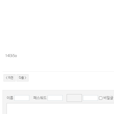
14l3i5o
< 이전
다음 >
이름
패스워드
비밀