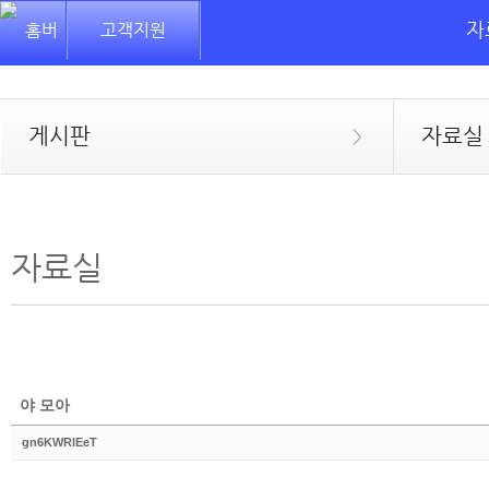
자
고객지원
게시판
자료실
>
자료실
야 모아
gn6KWRlEeT