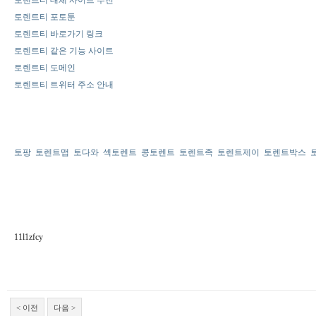
토렌트티 포토툰
토렌트티 바로가기 링크
토렌트티 같은 기능 사이트
토렌트티 도메인
토렌트티 트위터 주소 안내
토팡
토렌트맵
토다와
섹토렌트
콩토렌트
토렌트족
토렌트제이
토렌트박스
11l1zfcy
< 이전
다음 >