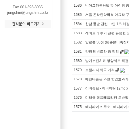
1586
비아그라복용법 핫 아이템 총
Fax.061-393-3035
jungshin@jungshin.co.kr
1585
서울 온라인약국 비아그라 
견적문의 바로가기 >
1584
한남 풀발 관련 고민 1초 해결
1583
레비트라 후기 관련 유용한 
1582
알로홀 50정 (담즙분비촉진제
1581
양평 레비트라 총 정리
1580
발기부전치료 영양제로 해결 가
1579
프릴리지 약국 가격
1578
메벤다졸은 과연 항암효과가 
1577
이버쥬브 - 이버멕틴 12mg x
1576
미러급 명품레플리카 모바일 
1575
애니라이프 주소 - 애니라이