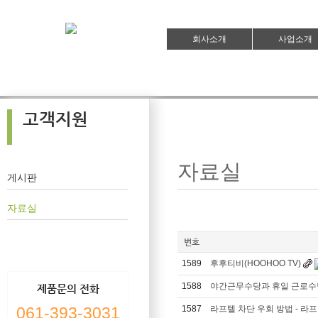
회사소개
사업소개
고객지원
자료실
게시판
자료실
번호
1589
후후티비(HOOHOO TV)
1588
야간근무수당과 휴일 근로수
제품문의 전화
061-393-3031
1587
라프텔 차단 우회 방법 - 라