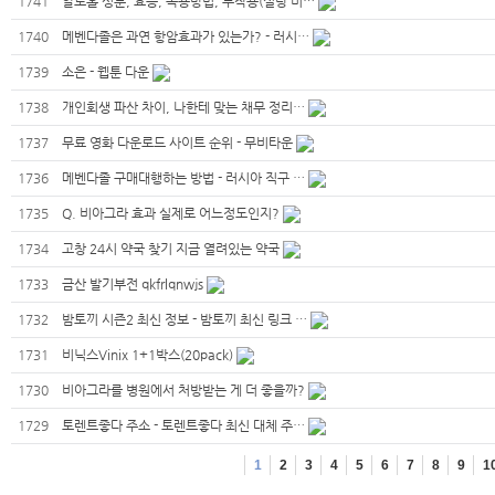
1741
알로홀 성분, 효능, 복용방법, 부작용(설탕 미…
1740
메벤다졸은 과연 항암효과가 있는가? - 러시…
1739
소은 - 웹툰 다운
1738
개인회생 파산 차이, 나한테 맞는 채무 정리…
1737
무료 영화 다운로드 사이트 순위 - 무비타운
1736
메벤다졸 구매대행하는 방법 - 러시아 직구 …
1735
Q. 비아그라 효과 실제로 어느정도인지?
1734
고창 24시 약국 찾기 지금 열려있는 약국
1733
금산 발기부전 qkfrlqnwjs
1732
밤토끼 시즌2 최신 정보 - 밤토끼 최신 링크 …
1731
비닉스Vinix 1+1박스(20pack)
1730
비아그라를 병원에서 처방받는 게 더 좋을까?
1729
토렌트좋다 주소 - 토렌트좋다 최신 대체 주…
1
2
3
4
5
6
7
8
9
1