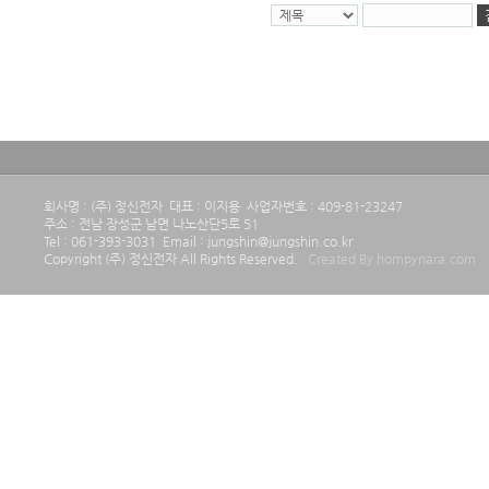
회사명 : (주) 정신전자 대표 : 이지용 사업자번호 : 409-81-23247
주소 : 전남 장성군 남면 나노산단5로 51
Tel : 061-393-3031 Email : jungshin@jungshin.co.kr
Copyright (주) 정신전자 All Rights Reserved.
Created By hompynara.com