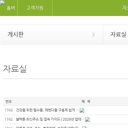
자
고객지원
게시판
자료실
>
자료실
번호
제 목
1743
건강을 위한 필수품, 메벤다졸 구충제 쉽게 …
1742
블랙툰 최신주소 및 접속 가이드 | 2026년 업데…